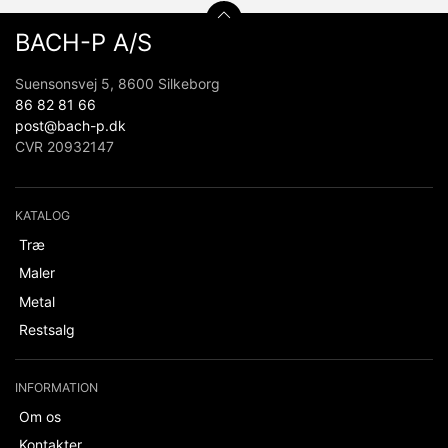
BACH-P A/S
Suensonsvej 5, 8600 Silkeborg
86 82 81 66
post@bach-p.dk
CVR 20932147
KATALOG
Træ
Maler
Metal
Restsalg
INFORMATION
Om os
Kontakter