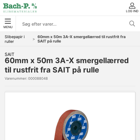
LOG IND
MENU
Slibepapir i
60mm x 50m 3A-X smergellærred til rustfrit fra
SAIT på rulle
ruller
SAIT
60mm x 50m 3A-X smergellærred
til rustfrit fra SAIT på rulle
Varenummer:
000088048