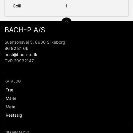
Colli
1
BACH-P A/S
Suensonsvej 5, 8600 Silkeborg
86 82 81 66
post@bach-p.dk
CVR 20932147
KATALOG
Træ
Maler
Metal
Restsalg
INFORMATION