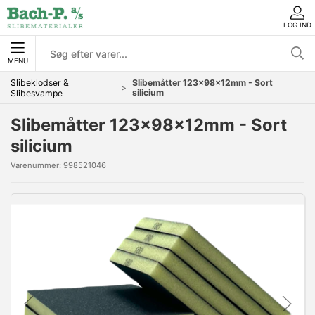
LOG IND
MENU
Slibeklodser &
Slibemåtter 123x98x12mm - Sort
silicium
Slibesvampe
Slibemåtter 123x98x12mm - Sort
silicium
Varenummer:
998521046