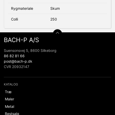
Rygmateriale
Skum
Colli
250
BACH-P A/S
Suensonsvej 5, 8600 Silkeborg
86 82 81 66
post@bach-p.dk
CVR 20932147
KATALOG
Træ
Maler
Metal
Restsalg