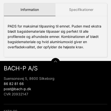
Information
Specifikationer
PADS for maksimal tilpasning til emnet.
Puden med ekstra
blødt bagsidemateriale tilpasser sig perfekt til alle
profilerede og afrundede emner.
Kombinationen af ​​blødt
bagsidemateriale og hvid aluminiumoxid giver en
overfladekvalitet, der opfylder de højeste krav.
BACH-P A/S
Suensonsvej 5, 8600 Silkeborg
86 82 81 66
post@bach-p.dk
CVR 20932147