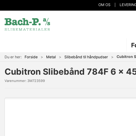
OM OS
LEVERIN
F
Cubitron 
Du er her:
Forside
Metal
Slibebånd til håndpudser
Cubitron Slibebånd 784F 6 x 
Varenummer:
3M723599