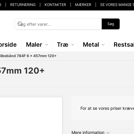
G
RETURNERING
KONTAKTER
MÆRKER
SE VORES MANGE 
Søg
orside
Maler
Træ
Metal
Restsa
Slibebånd 784F 6 x 457mm 120+
457mm 120+
For at se vores priser kræve
Mere information