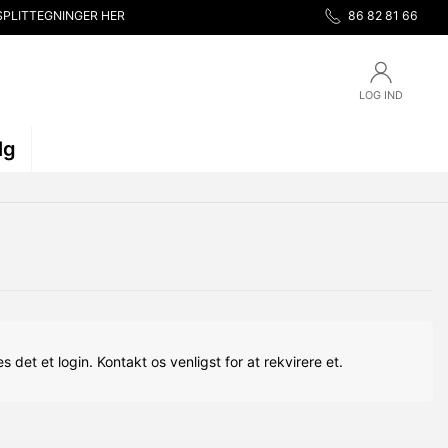
SPLITTEGNINGER HER
86 82 81 66
LOG IND
lg
s det et login. Kontakt os venligst for at rekvirere et.