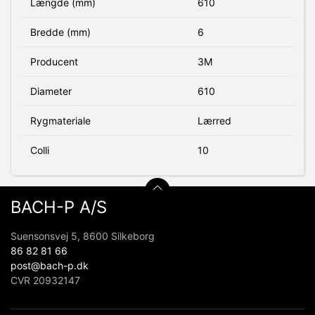
Længde (mm)
610
Bredde (mm)
6
Producent
3M
Diameter
610
Rygmateriale
Lærred
Colli
10
BACH-P A/S
Suensonsvej 5, 8600 Silkeborg
86 82 81 66
post@bach-p.dk
CVR 20932147