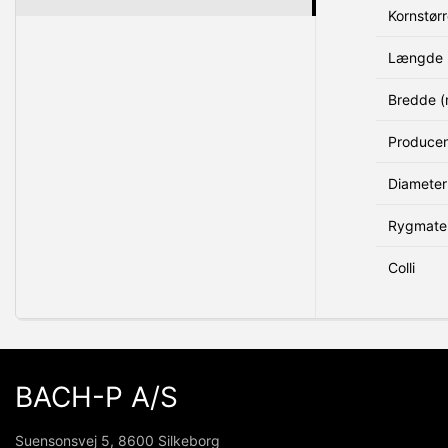
Kornstørr
Længde 
Bredde 
Produce
Diameter
Rygmater
Colli
BACH-P A/S
Suensonsvej 5, 8600 Silkeborg