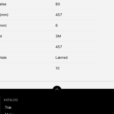
else
80
(mm)
457
(mm)
6
nt
3M
457
iale
Lærred
10
KATALOG
Træ