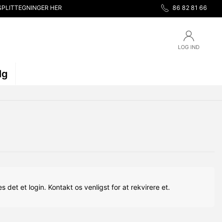
SPLITTEGNINGER HER
86 82 81 66
LOG IND
lg
s det et login. Kontakt os venligst for at rekvirere et.