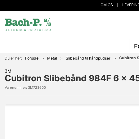
OM OS
LEVERIN
F
Cubitron 
Du er her:
Forside
Metal
Slibebånd til håndpudser
3M
Cubitron Slibebånd 984F 6 x 
Varenummer:
3M723600