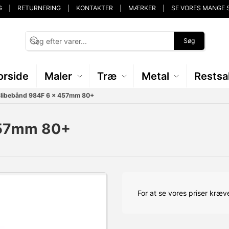
G
RETURNERING
KONTAKTER
MÆRKER
SE VORES MANGE 
Søg
orside
Maler
Træ
Metal
Restsa
Slibebånd 984F 6 x 457mm 80+
457mm 80+
For at se vores priser kræve