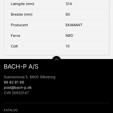
Længde (mm)
314
Bredde (mm)
60
Producent
EKAMANT
Farve
RØD
Colli
10
BACH-P A/S
Suensonsvej 5, 8600 Silkeborg
86 82 81 66
post@bach-p.dk
CVR 20932147
KATALOG