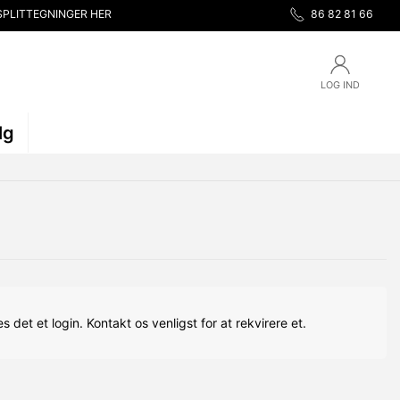
SPLITTEGNINGER HER
86 82 81 66
LOG IND
lg
s det et login. Kontakt os venligst for at rekvirere et.