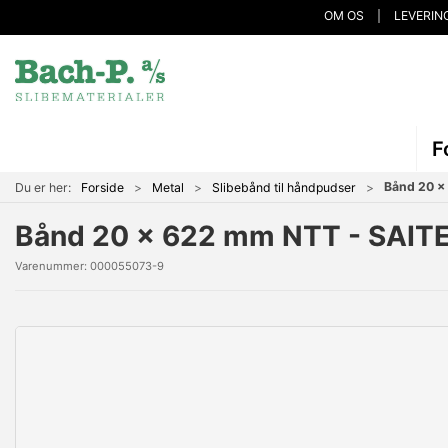
OM OS
LEVERIN
F
Bånd 20 x
Du er her:
Forside
Metal
Slibebånd til håndpudser
Bånd 20 x 622 mm NTT - SAITE
Varenummer:
000055073-9