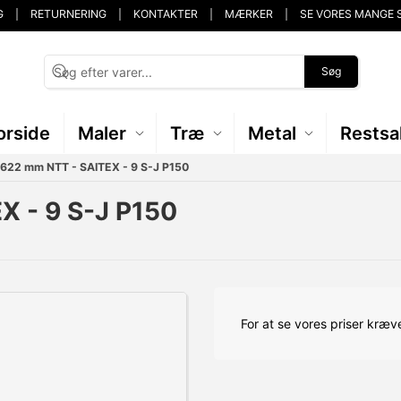
G
RETURNERING
KONTAKTER
MÆRKER
SE VORES MANGE 
Søg
orside
Maler
Træ
Metal
Restsa
 622 mm NTT - SAITEX - 9 S-J P150
X - 9 S-J P150
For at se vores priser kræve