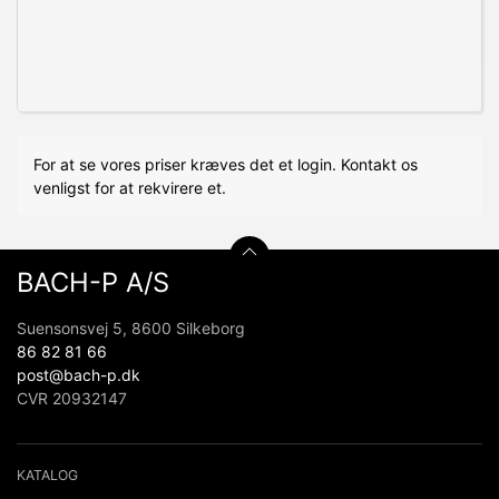
For at se vores priser kræves det et login. Kontakt os
venligst for at rekvirere et.
BACH-P A/S
Suensonsvej 5, 8600 Silkeborg
86 82 81 66
post@bach-p.dk
CVR 20932147
KATALOG