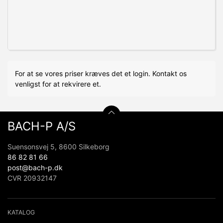
For at se vores priser kræves det et login. Kontakt os
venligst for at rekvirere et.
BACH-P A/S
Suensonsvej 5, 8600 Silkeborg
86 82 81 66
post@bach-p.dk
CVR 20932147
KATALOG