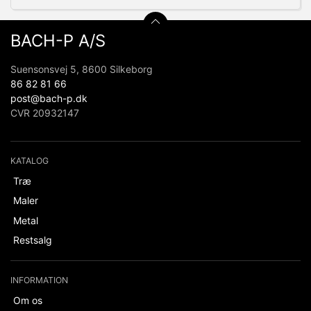
BACH-P A/S
Suensonsvej 5, 8600 Silkeborg
86 82 81 66
post@bach-p.dk
CVR 20932147
KATALOG
Træ
Maler
Metal
Restsalg
INFORMATION
Om os