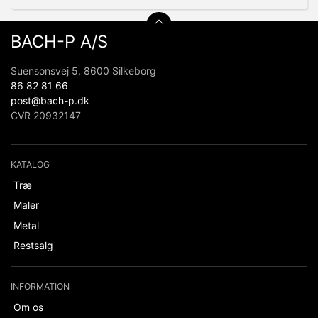
BACH-P A/S
Suensonsvej 5, 8600 Silkeborg
86 82 81 66
post@bach-p.dk
CVR 20932147
KATALOG
Træ
Maler
Metal
Restsalg
INFORMATION
Om os