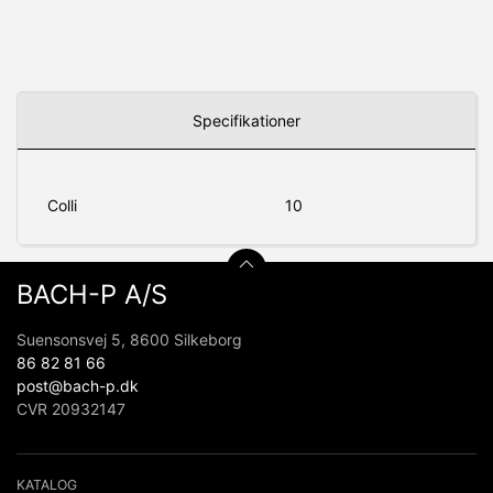
Specifikationer
Colli
10
BACH-P A/S
Suensonsvej 5, 8600 Silkeborg
86 82 81 66
post@bach-p.dk
CVR 20932147
KATALOG