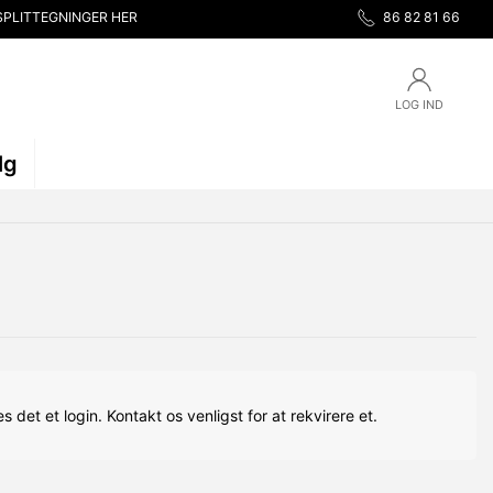
SPLITTEGNINGER HER
86 82 81 66
LOG IND
lg
s det et login. Kontakt os venligst for at rekvirere et.