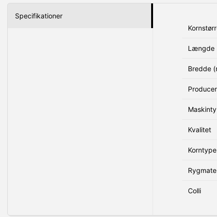
Specifikationer
Kornstørr
Længde 
Bredde 
Produce
Maskint
Kvalitet
Korntype
Rygmater
Colli