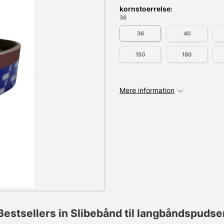
kornstoerrelse:
36
36
40
150
180
Mere information
Bestsellers in Slibebånd til langbåndspudse