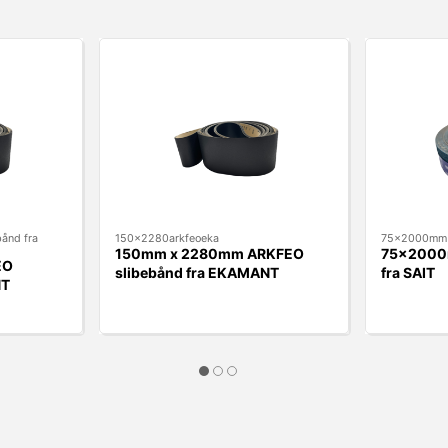
ånd fra
150x2280arkfeoeka
75x2000mm A
150mm x 2280mm ARKFEO
75x2000m
EO
slibebånd fra EKAMANT
fra SAIT
NT