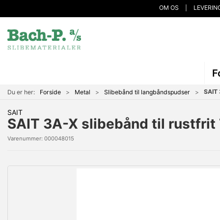
OM OS
LEVERIN
F
SAIT 
Du er her:
Forside
Metal
Slibebånd til langbåndspudser
SAIT
SAIT 3A-X slibebånd til rustf
Varenummer:
000048015