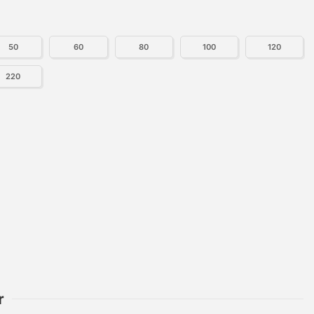
50
60
80
100
120
220
r