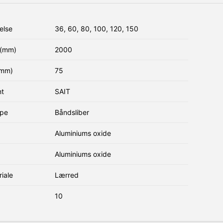
else
36, 60, 80, 100, 120, 150
(mm)
2000
(mm)
75
nt
SAIT
ype
Båndsliber
Aluminiums oxide
Aluminiums oxide
iale
Lærred
10