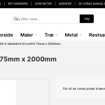
G
RETURNERING
KONTAKTER
MÆRKER
SE VORES MANGE 
Søg
orside
Maler
Træ
Metal
Restsa
3A-X slibebånd til rustfrit 75mm x 2000mm
rit 75mm x 2000mm
For at se vores priser kræve