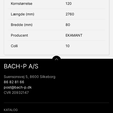
Kornstørrelse
120
Længde (mm)
2760
Bredde (mm)
80
Producent
EKAMANT
Colli
10
BACH-P A/S
Suensonsvej 5, 8600 Silkeborg
86 82 81 66
post@bach-p.dk
CVR 20932147
KATALOG