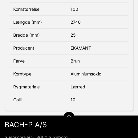
Kornstørrelse
100
Længde (mm)
2740
Bredde (mm)
25
Producent
EKAMANT
Farve
Brun
Korntype
Aluminiumsoxid
Rygmateriale
Lærred
Colli
10
BACH-P A/S
Suensonsvej 5, 8600 Silkeborg