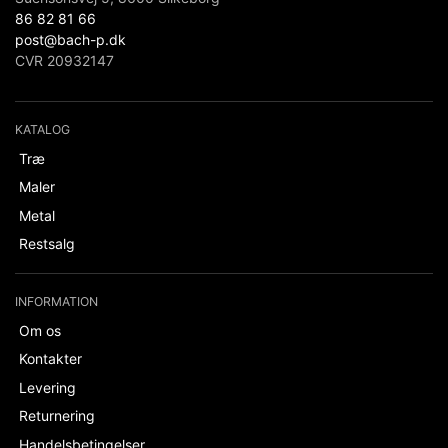
86 82 81 66
post@bach-p.dk
CVR 20932147
KATALOG
Træ
Maler
Metal
Restsalg
INFORMATION
Om os
Kontakter
Levering
Returnering
Handelsbetingelser