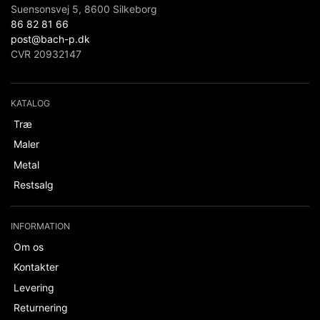
Suensonsvej 5, 8600 Silkeborg
86 82 81 66
post@bach-p.dk
CVR 20932147
KATALOG
Træ
Maler
Metal
Restsalg
INFORMATION
Om os
Kontakter
Levering
Returnering