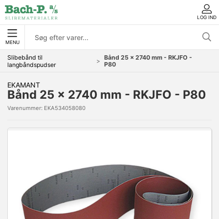
LOG IND
MENU
Slibebånd til
Bånd 25 x 2740 mm - RKJFO -
P80
langbåndspudser
EKAMANT
Bånd 25 x 2740 mm - RKJFO - P80
Varenummer:
EKA534058080