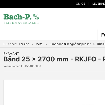
OM OS
LEVERIN
F
Bånd
Du er her:
Forside
Metal
Slibebånd til langbåndspudser
EKAMANT
Bånd 25 x 2700 mm - RKJFO - 
Varenummer:
EKA534056080