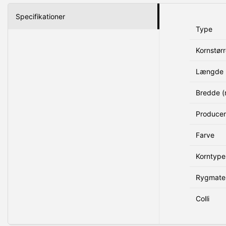
Specifikationer
Type
Kornstørr
Længde 
Bredde 
Produce
Farve
Korntype
Rygmater
Colli