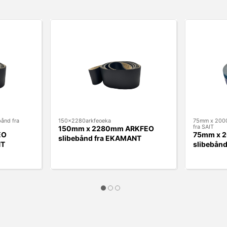
ånd fra
150x2280arkfeoeka
75mm x 2000
fra SAIT
150mm x 2280mm ARKFEO
EO
75mm x 2
slibebånd fra EKAMANT
NT
slibebånd