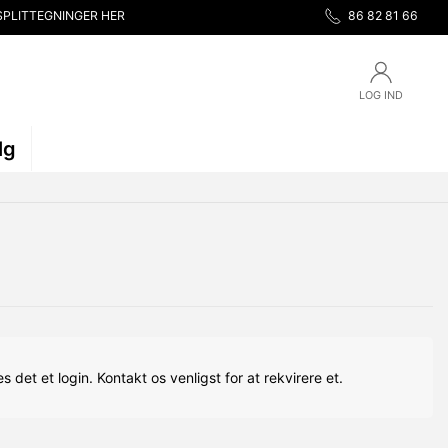
SPLITTEGNINGER HER
86 82 81 66
LOG IND
lg
s det et login. Kontakt os venligst for at rekvirere et.