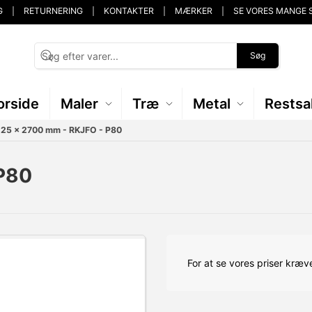
G
RETURNERING
KONTAKTER
MÆRKER
SE VORES MANGE 
Søg
orside
Maler
Træ
Metal
Restsa
 25 x 2700 mm - RKJFO - P80
P80
For at se vores priser kræve