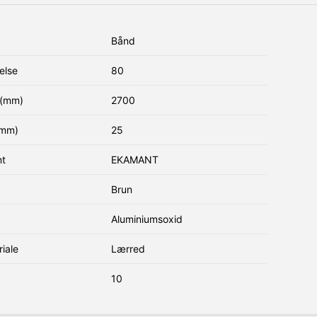
Bånd
else
80
(mm)
2700
(mm)
25
nt
EKAMANT
Brun
Aluminiumsoxid
iale
Lærred
10