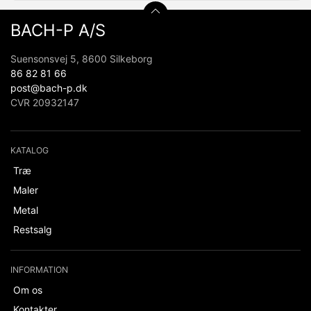
BACH-P A/S
Suensonsvej 5, 8600 Silkeborg
86 82 81 66
post@bach-p.dk
CVR 20932147
KATALOG
Træ
Maler
Metal
Restsalg
INFORMATION
Om os
Kontakter