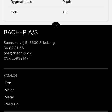
Rygmateriale
Papir
Colli
10
BACH-P A/S
Suensonsvej 5, 8600 Silkeborg
86 82 81 66
post@bach-p.dk
CVR 20932147
KATALOG
Træ
Maler
Metal
Restsalg