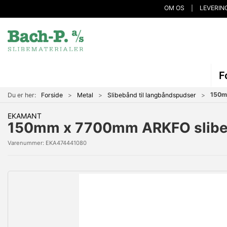
OM OS
LEVERIN
F
150m
Du er her:
Forside
Metal
Slibebånd til langbåndspudser
EKAMANT
150mm x 7700mm ARKFO slibeb
Varenummer:
EKA474441080