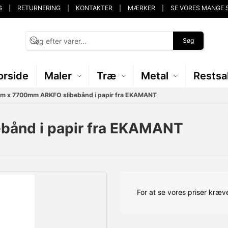
G
RETURNERING
KONTAKTER
MÆRKER
SE VORES MANGE 
Søg
orside
Maler
Træ
Metal
Restsa
m x 7700mm ARKFO slibebånd i papir fra EKAMANT
ånd i papir fra EKAMANT
For at se vores priser kræve