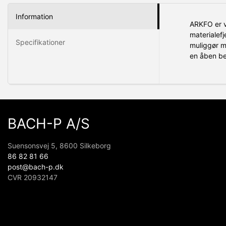
Information
ARKFO er v
materialef
Specifikationer
muliggør m
en åben bel
BACH-P A/S
Suensonsvej 5, 8600 Silkeborg
86 82 81 66
post@bach-p.dk
CVR 20932147