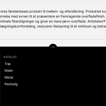
ores førsteklasses produkt til mellem- og efterslibning.
Produktet kom
jernelse med evnen til at præsentere en fremragende overfladefinish
inimale fiberstigninger og giver en mere jævn overflade.
Antistatex®
ægningskornfordeling, reducerer tilstopning til et minimum og bidrag
KATALOG
Træ
Maler
Metal
Restsalg