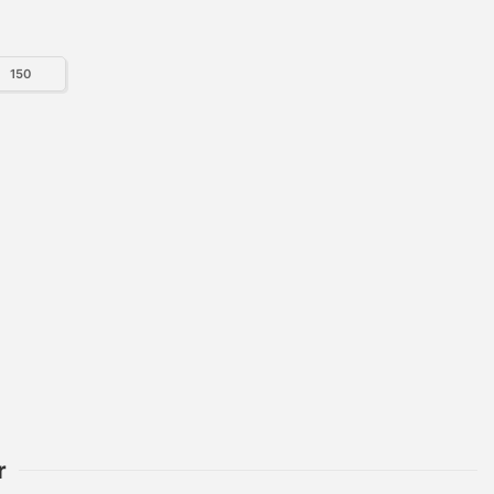
150
r