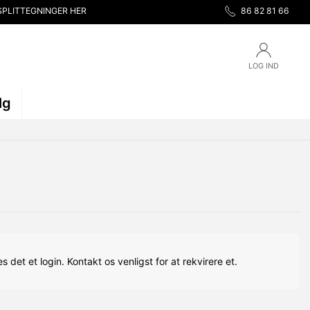
SPLITTEGNINGER HER
86 82 81 66
LOG IND
lg
s det et login. Kontakt os venligst for at rekvirere et.