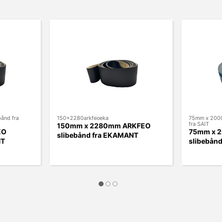
ånd fra
150x2280arkfeoeka
75mm x 2000
fra SAIT
150mm x 2280mm ARKFEO
EO
75mm x 2
slibebånd fra EKAMANT
NT
slibebånd