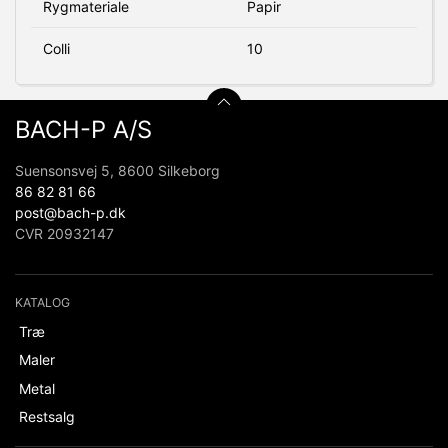
Rygmateriale
Papir
Colli
10
BACH-P A/S
Suensonsvej 5, 8600 Silkeborg
86 82 81 66
post@bach-p.dk
CVR 20932147
KATALOG
Træ
Maler
Metal
Restsalg