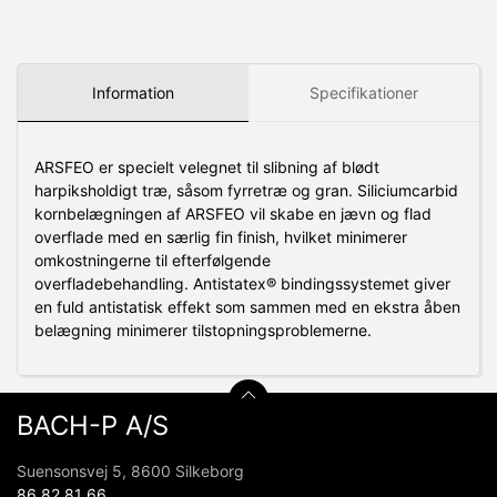
Information
Specifikationer
ARSFEO er specielt velegnet til slibning af blødt
harpiksholdigt træ, såsom fyrretræ og gran.
Siliciumcarbid
kornbelægningen af ​​ARSFEO vil skabe en jævn og flad
overflade med en særlig fin finish, hvilket minimerer
omkostningerne til efterfølgende
overfladebehandling.
Antistatex® bindingssystemet giver
en fuld antistatisk effekt som sammen med en ekstra åben
belægning minimerer tilstopningsproblemerne.
BACH-P A/S
Suensonsvej 5, 8600 Silkeborg
86 82 81 66