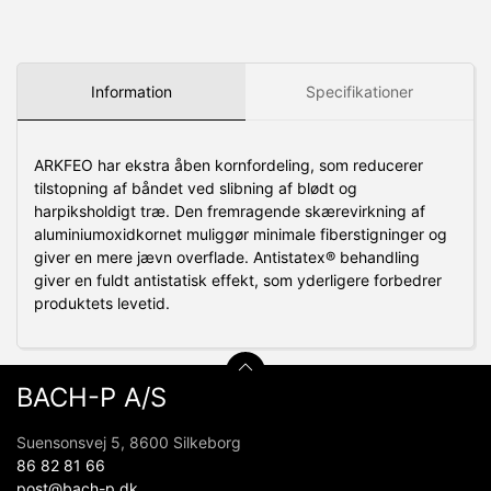
Information
Specifikationer
ARKFEO har ekstra åben kornfordeling, som reducerer
tilstopning af båndet ved slibning af blødt og
harpiksholdigt træ. Den fremragende skærevirkning af
aluminiumoxidkornet muliggør minimale fiberstigninger og
giver en mere jævn overflade. Antistatex® behandling
giver en fuldt antistatisk effekt, som yderligere forbedrer
produktets levetid.
BACH-P A/S
Suensonsvej 5, 8600 Silkeborg
86 82 81 66
post@bach-p.dk