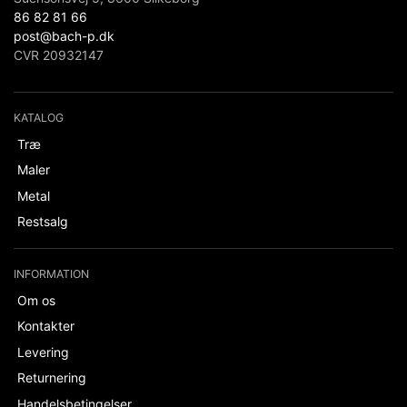
86 82 81 66
post@bach-p.dk
CVR 20932147
KATALOG
Træ
Maler
Metal
Restsalg
INFORMATION
Om os
Kontakter
Levering
Returnering
Handelsbetingelser