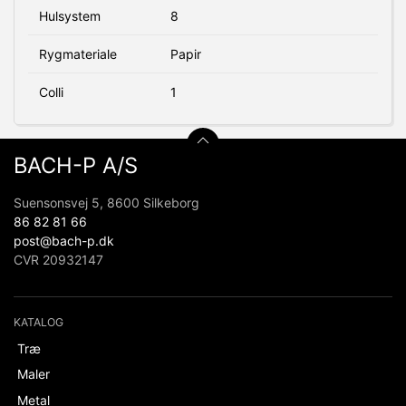
Hulsystem
8
Rygmateriale
Papir
Colli
1
BACH-P A/S
Suensonsvej 5, 8600 Silkeborg
86 82 81 66
post@bach-p.dk
CVR 20932147
KATALOG
Træ
Maler
Metal