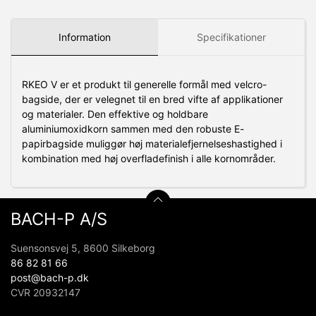
Information
Specifikationer
RKEO V er et produkt til generelle formål med velcro-
bagside, der er velegnet til en bred vifte af applikationer
og materialer.
Den effektive og holdbare
aluminiumoxidkorn sammen med den robuste E-
papirbagside muliggør høj materialefjernelseshastighed i
kombination med høj overfladefinish i alle kornområder.
BACH-P A/S
Suensonsvej 5, 8600 Silkeborg
86 82 81 66
post@bach-p.dk
CVR 20932147