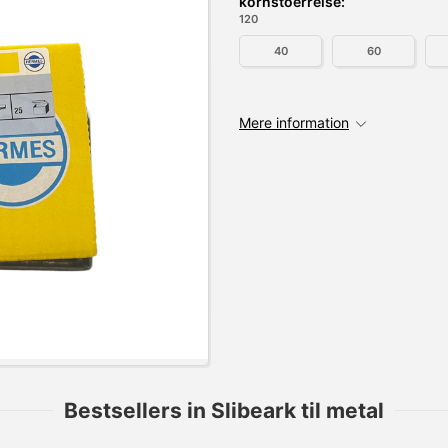
kornstoerrelse:
120
40
60
Mere information
Bestsellers in Slibeark til metal