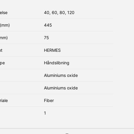
else
40, 60, 80, 120
(mm)
445
(mm)
75
nt
HERMES
ype
Håndslibning
Aluminiums oxide
Aluminiums oxide
iale
Fiber
1