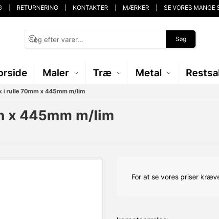
G
RETURNERING
KONTAKTER
MÆRKER
SE VORES MANGE 
Søg
orside
Maler
Træ
Metal
Restsa
 i rulle 70mm x 445mm m/lim
mm x 445mm m/lim
For at se vores priser kræve