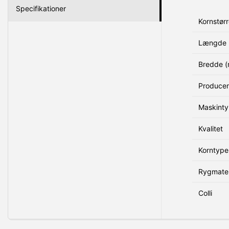
Specifikationer
Kornstørr
Længde 
Bredde 
Produce
Maskint
Kvalitet
Korntype
Rygmater
Colli