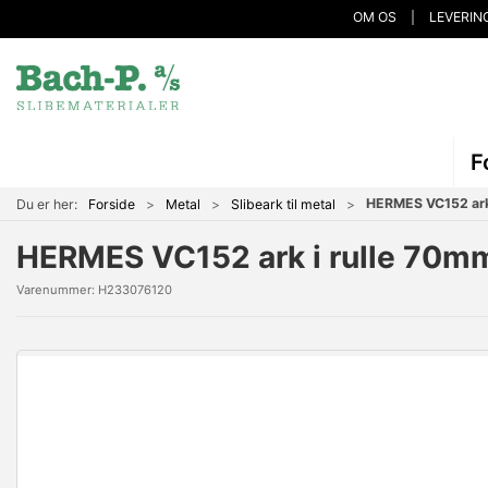
OM OS
LEVERIN
F
HERMES VC152 ark
Du er her:
Forside
Metal
Slibeark til metal
HERMES VC152 ark i rulle 70
Varenummer:
H233076120