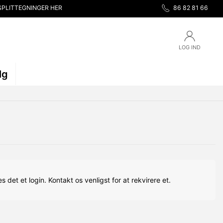
SPLITTEGNINGER HER
86 82 81 66
LOG IND
lg
s det et login. Kontakt os venligst for at rekvirere et.