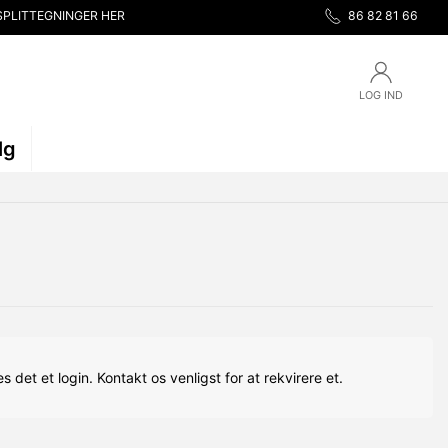
SPLITTEGNINGER HER
86 82 81 66
LOG IND
lg
s det et login. Kontakt os venligst for at rekvirere et.