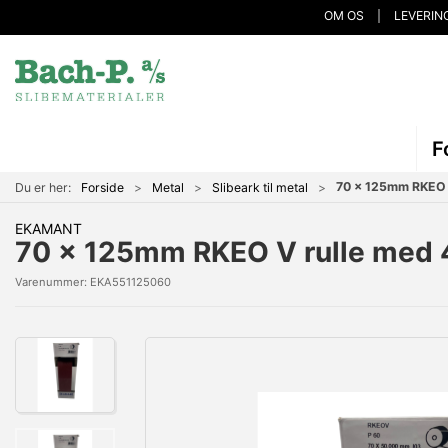
OM OS
LEVERIN
F
70 x 125mm RKEO V
Du er her:
Forside
Metal
Slibeark til metal
EKAMANT
70 x 125mm RKEO V rulle med 
Varenummer:
EKA551125060