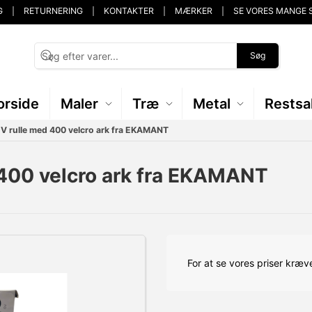
G
RETURNERING
KONTAKTER
MÆRKER
SE VORES MANGE 
Søg
orside
Maler
Træ
Metal
Restsa
 rulle med 400 velcro ark fra EKAMANT
400 velcro ark fra EKAMANT
For at se vores priser kræve