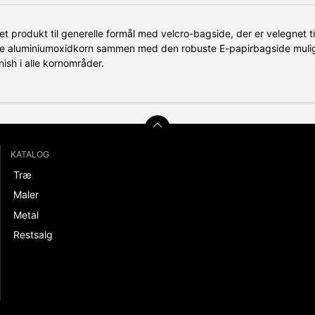
t produkt til generelle formål med velcro-bagside, der er velegnet til
e aluminiumoxidkorn sammen med den robuste E-papirbagside muliggø
nish i alle kornområder.
KATALOG
Træ
Maler
Metal
Restsalg