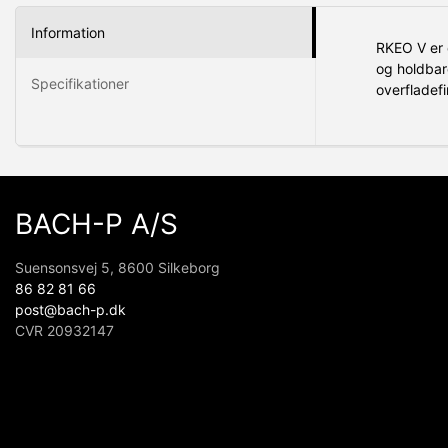
Information
RKEO V er e
og holdbar
Specifikationer
overfladefi
BACH-P A/S
Suensonsvej 5, 8600 Silkeborg
86 82 81 66
post@bach-p.dk
CVR 20932147