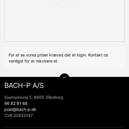
For at se vores priser kræves det et login. Kontakt os
venligst for at rekvirere et.
BACH-P A/S
Suensonsvej 5, 8600 Silkeborg
86 82 81 66
post@bach-p.dk
CVR 20932147