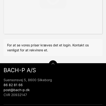
For at se vores priser kræves det et login. Kontakt os
venligst for at rekvirere et.
BACH-P A/S
Suensonsvej 5, 8600 Silkeborg
86 82 81 66
post@bach-p.dk
CVR 20932147