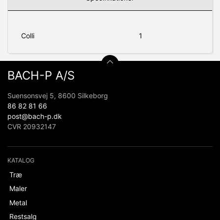
Colli
1
BACH-P A/S
Suensonsvej 5, 8600 Silkeborg
86 82 81 66
post@bach-p.dk
CVR 20932147
KATALOG
Træ
Maler
Metal
Restsalg