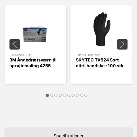
3M4255PRO1
TX524 sort nitril
3M Åndedrætsværn til
SKYTEC TX524 Sort
sprøjtemaling 4255
nitril handske -100 stk.
A2P3
Specifikationer