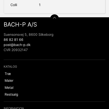
Colli
1
BACH-P A/S
Suensonsvej 5, 8600 Silkeborg
86 82 81 66
post@bach-p.dk
CVR 20932147
KATALOG
Træ
Maler
Metal
Restsalg
INFORMATION