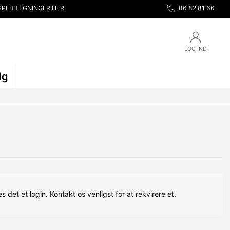
SPLITTEGNINGER HER
86 82 81 66
LOG IND
lg
s det et login. Kontakt os venligst for at rekvirere et.