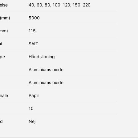
else
40, 60, 80, 100, 120, 150, 220
(mm)
5000
(mm)
115
nt
SAIT
ype
Håndslibning
Aluminiums oxide
Aluminiums oxide
iale
Papir
10
nd
Nej