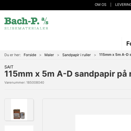
OM OS
LEVERIN
F
115mm x 5m A-D sa
Du er her:
Forside
Maler
Sandpapir i ruller
SAIT
115mm x 5m A-D sandpapir på ru
Varenummer:
185008040