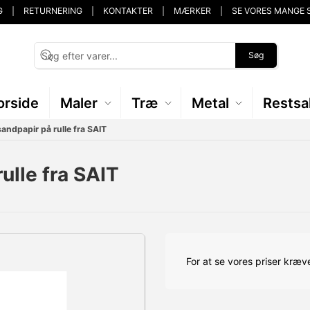
G
RETURNERING
KONTAKTER
MÆRKER
SE VORES MANGE 
Søg
orside
Maler
Træ
Metal
Restsa
ndpapir på rulle fra SAIT
lle fra SAIT
For at se vores priser kræve