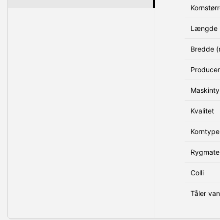
Kornstørr
Længde 
Bredde 
Produce
Maskint
Kvalitet
Korntype
Rygmater
Colli
Tåler va