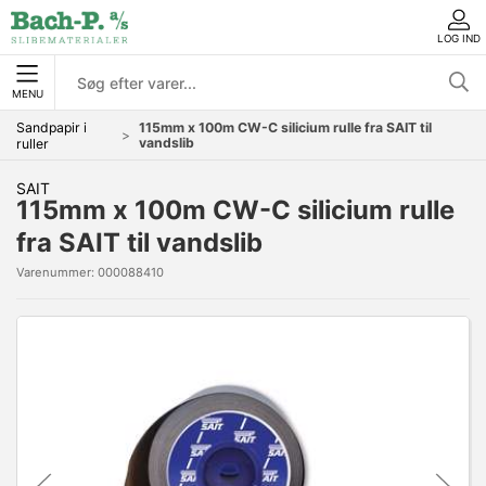
LOG IND
MENU
Sandpapir i
115mm x 100m CW-C silicium rulle fra SAIT til
vandslib
ruller
SAIT
115mm x 100m CW-C silicium rulle
fra SAIT til vandslib
Varenummer:
000088410