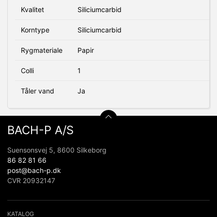
Kvalitet
Siliciumcarbid
Korntype
Siliciumcarbid
Rygmateriale
Papir
Colli
1
Tåler vand
Ja
BACH-P A/S
Suensonsvej 5, 8600 Silkeborg
86 82 81 66
post@bach-p.dk
CVR 20932147
KATALOG