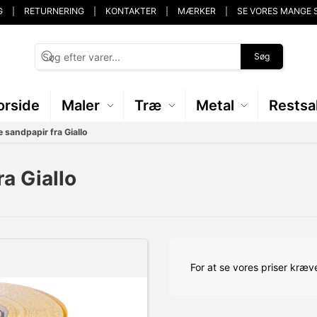
G
RETURNERING
KONTAKTER
MÆRKER
SE VORES MANGE 
Søg
orside
Maler
Træ
Metal
Restsa
 sandpapir fra Giallo
a Giallo
For at se vores priser kræve