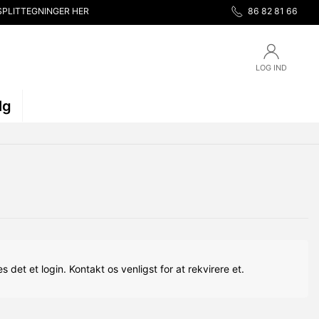
SPLITTEGNINGER HER
86 82 81 66
LOG IND
lg
s det et login. Kontakt os venligst for at rekvirere et.