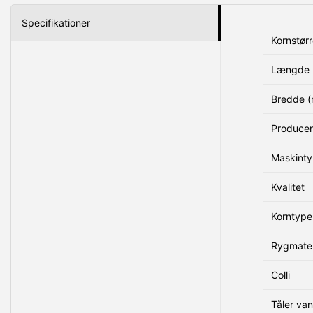
Specifikationer
Kornstørr
Længde 
Bredde 
Produce
Maskint
Kvalitet
Korntype
Rygmater
Colli
Tåler va