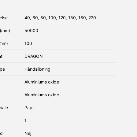
else
40, 60, 80, 100, 120, 150, 180, 220
(mm)
50000
(mm)
100
nt
DRAGON
ype
Håndslibning
Aluminiums oxide
Aluminiums oxide
iale
Papir
1
nd
Nej