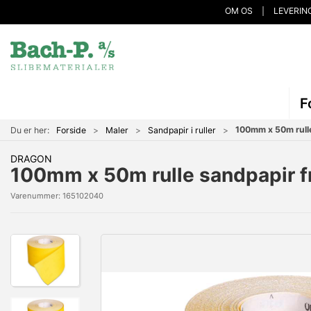
OM OS
LEVERIN
F
100mm x 50m rulle
Du er her:
Forside
Maler
Sandpapir i ruller
DRAGON
100mm x 50m rulle sandpapir fr
Varenummer:
165102040