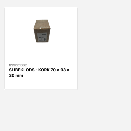
839001002
SLIBEKLODS - KORK 70 x 93 x
30 mm