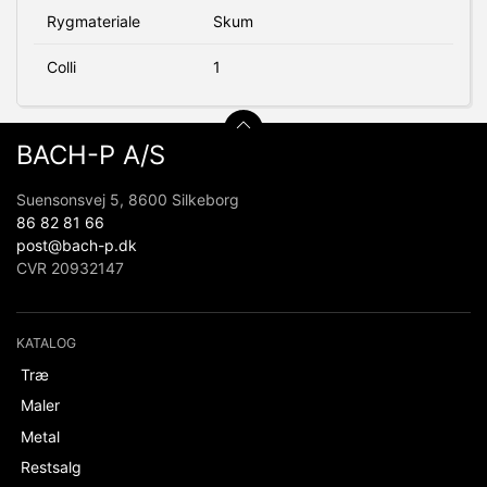
Rygmateriale
Skum
Colli
1
BACH-P A/S
Suensonsvej 5, 8600 Silkeborg
86 82 81 66
post@bach-p.dk
CVR 20932147
KATALOG
Træ
Maler
Metal
Restsalg