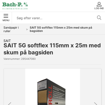
LOG IND
MENU
Sandpapir i
SAIT 5G softflex 115mm x 25m med skum på
bagsiden
ruller
SAIT
SAIT 5G softflex 115mm x 25m med
skum på bagsiden
Varenummer:
295447080