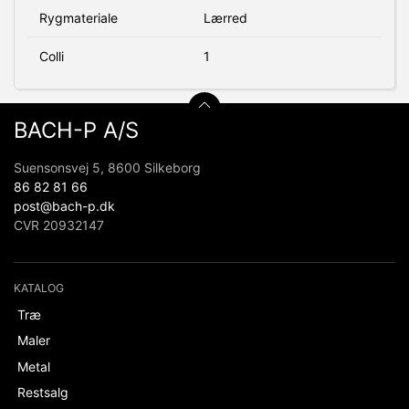
Rygmateriale
Lærred
Colli
1
BACH-P A/S
Suensonsvej 5, 8600 Silkeborg
86 82 81 66
post@bach-p.dk
CVR 20932147
KATALOG
Træ
Maler
Metal
Restsalg