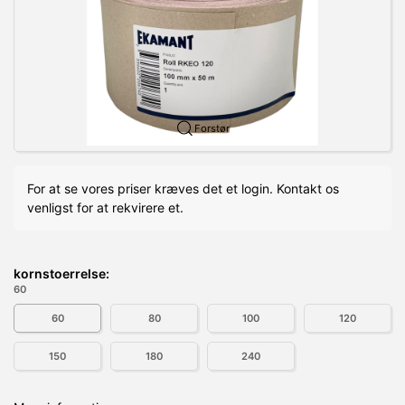
Forstør
For at se vores priser kræves det et login. Kontakt os
venligst for at rekvirere et.
kornstoerrelse:
60
60
80
100
120
150
180
240