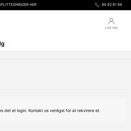
SPLITTEGNINGER HER
86 82 81 66
LOG IND
lg
s det et login. Kontakt os venligst for at rekvirere et.