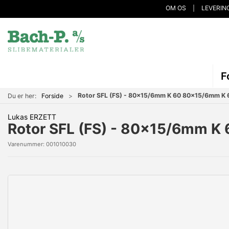
OM OS
LEVERIN
F
Rotor SFL (FS) - 80x15/6mm K 60 80x15/6mm K 
Du er her:
Forside
Lukas ERZETT
Rotor SFL (FS) - 80x15/6mm K
Varenummer:
001010030