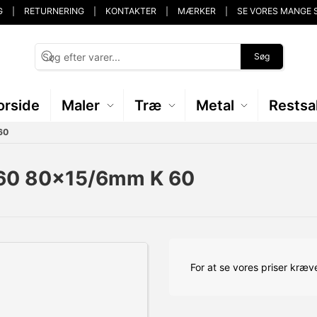
G
RETURNERING
KONTAKTER
MÆRKER
SE VORES MANGE 
Søg
orside
Maler
Træ
Metal
Restsa
60
 60 80x15/6mm K 60
For at se vores priser kræve