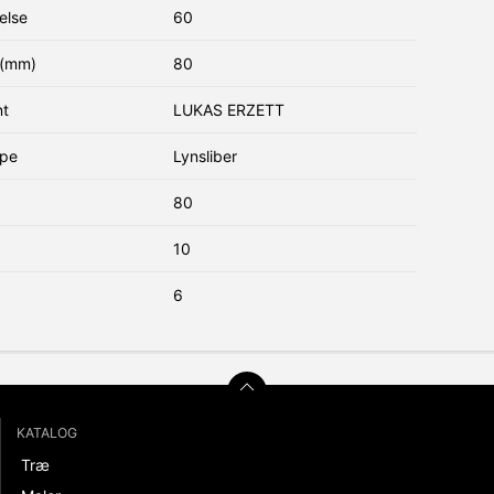
else
60
(mm)
80
nt
LUKAS ERZETT
ype
Lynsliber
80
10
6
KATALOG
Træ