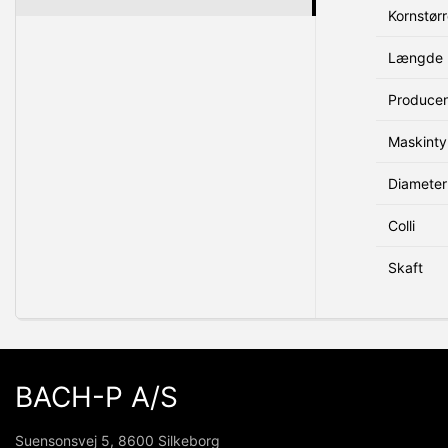
Kornstørr
Længde 
Produce
Maskint
Diameter
Colli
Skaft
BACH-P A/S
Suensonsvej 5, 8600 Silkeborg