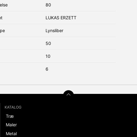
else
80
nt
LUKAS ERZETT
ype
Lynsliber
50
10
6
KATALOG
Træ
Maler
Metal