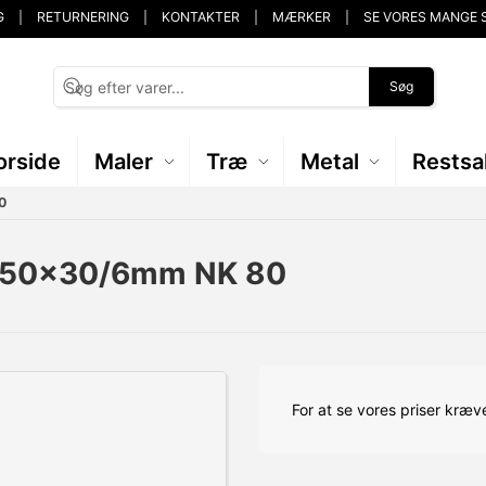
G
RETURNERING
KONTAKTER
MÆRKER
SE VORES MANGE 
Søg
orside
Maler
Træ
Metal
Restsa
0
0 50x30/6mm NK 80
For at se vores priser kræve