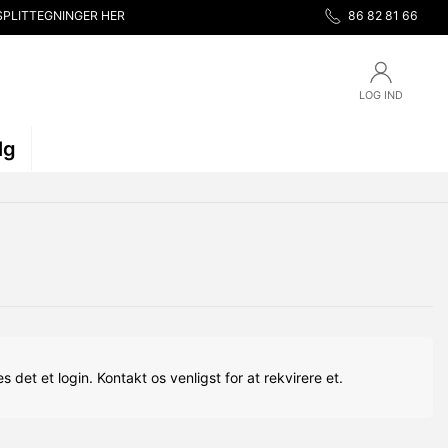
SPLITTEGNINGER HER
86 82 81 66
LOG IND
lg
s det et login. Kontakt os venligst for at rekvirere et.