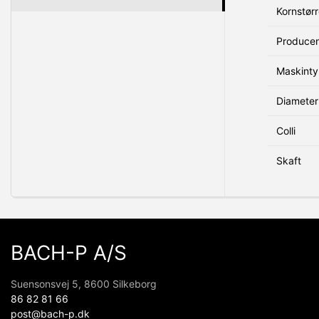
Kornstørr
Produce
Maskint
Diameter
Colli
Skaft
BACH-P A/S
Suensonsvej 5, 8600 Silkeborg
86 82 81 66
post@bach-p.dk