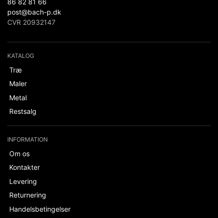
86 82 81 66
post@bach-p.dk
CVR 20932147
KATALOG
Træ
Maler
Metal
Restsalg
INFORMATION
Om os
Kontakter
Levering
Returnering
Handelsbetingelser