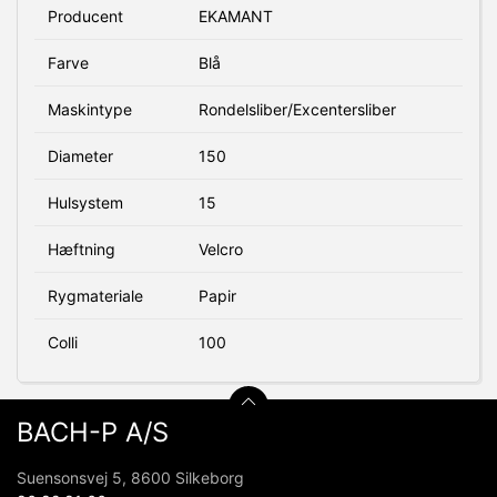
Producent
EKAMANT
Farve
Blå
Maskintype
Rondelsliber/Excentersliber
Diameter
150
Hulsystem
15
Hæftning
Velcro
Rygmateriale
Papir
Colli
100
BACH-P A/S
Suensonsvej 5, 8600 Silkeborg