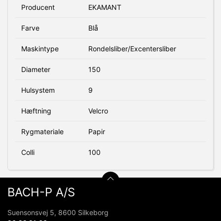
Producent
EKAMANT
Farve
Blå
Maskintype
Rondelsliber/Excentersliber
Diameter
150
Hulsystem
9
Hæftning
Velcro
Rygmateriale
Papir
Colli
100
BACH-P A/S
Suensonsvej 5, 8600 Silkeborg