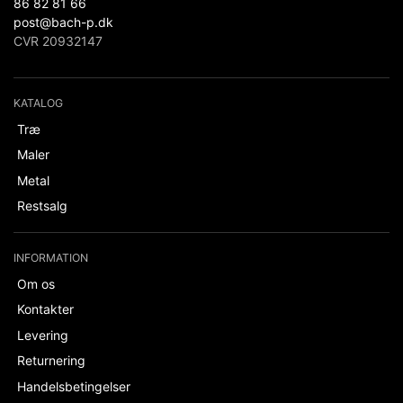
86 82 81 66
post@bach-p.dk
CVR 20932147
KATALOG
Træ
Maler
Metal
Restsalg
INFORMATION
Om os
Kontakter
Levering
Returnering
Handelsbetingelser