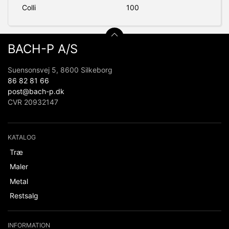
Colli
100
BACH-P A/S
Suensonsvej 5, 8600 Silkeborg
86 82 81 66
post@bach-p.dk
CVR 20932147
KATALOG
Træ
Maler
Metal
Restsalg
INFORMATION