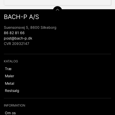
BACH-P A/S
Suensonsvej 5, 8600 Silkeborg
86 82 81 66
post@bach-p.dk
CVR 20932147
KATALOG
Træ
Maler
Metal
Restsalg
INFORMATION
Om os