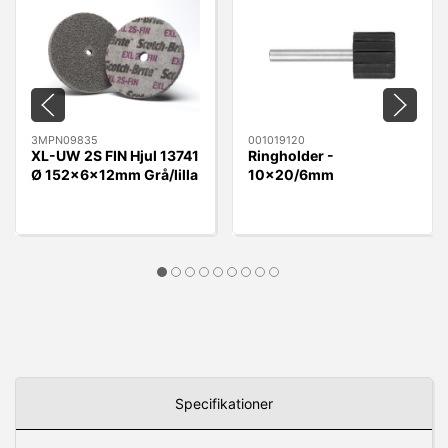
3MPN09835
001019120
XL-UW 2S FIN Hjul 13741
Ringholder -
Ø 152x6x12mm Grå/lilla
10x20/6mm
10x20/6mm
Specifikationer