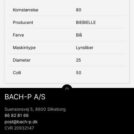
Kornstørrelse
80
Producent
BIEBIELLE
Farve
Blå
Maskintype
Lynsliber
Diameter
25
Colli
50
BACH-P A/S
Suensonsvej 5, 8600 Silkeborg
86 82 81 66
post@bach-p.dk
CVR 20932147