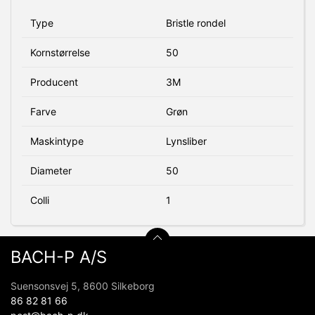
Type
Bristle rondel
Kornstørrelse
50
Producent
3M
Farve
Grøn
Maskintype
Lynsliber
Diameter
50
Colli
1
BACH-P A/S
Suensonsvej 5, 8600 Silkeborg
86 82 81 66