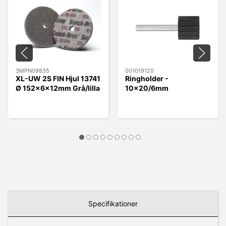
3MPN09835
001019120
XL-UW 2S FIN Hjul 13741
Ringholder -
Ø 152x6x12mm Grå/lilla
10x20/6mm
10x20/6mm
Specifikationer