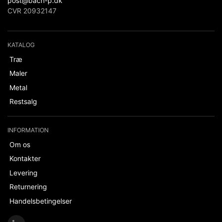
post@bach-p.dk
CVR 20932147
KATALOG
Træ
Maler
Metal
Restsalg
INFORMATION
Om os
Kontakter
Levering
Returnering
Handelsbetingelser