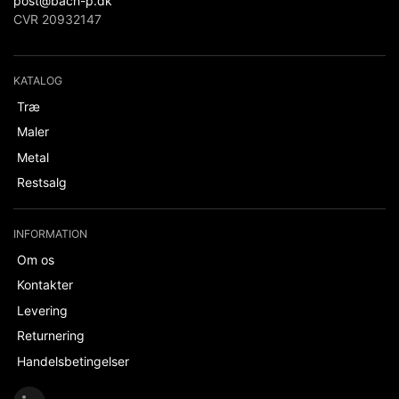
post@bach-p.dk
CVR 20932147
KATALOG
Træ
Maler
Metal
Restsalg
INFORMATION
Om os
Kontakter
Levering
Returnering
Handelsbetingelser