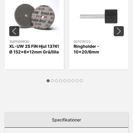
3MPN09835
001019120
XL-UW 2S FIN Hjul 13741
Ringholder -
Ø 152x6x12mm Grå/lilla
10x20/6mm
10x20/6mm
Specifikationer