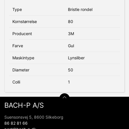
Type
Bristle rondel
Kornstørrelse
80
Producent
3M
Farve
Gul
Maskintype
Lynsliber
Diameter
50
Colli
1
BACH-P A/S
Suensonsvej 5, 8600 Silkeborg
86 82 81 66