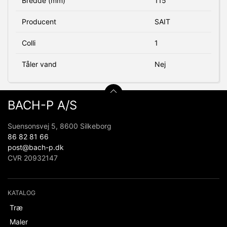
Bredde (mm)
115
Producent
SAIT
Colli
1
Tåler vand
Nej
BACH-P A/S
Suensonsvej 5, 8600 Silkeborg
86 82 81 66
post@bach-p.dk
CVR 20932147
KATALOG
Træ
Maler